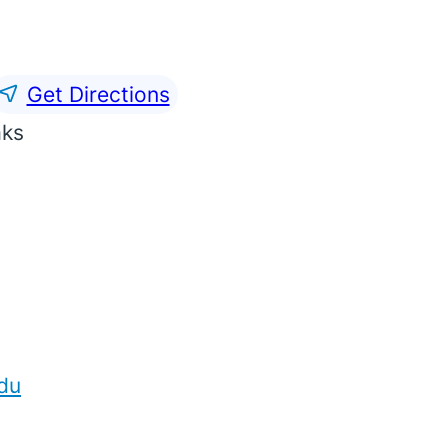
Get Directions
aks
du