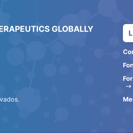
HERAPEUTICS GLOBALLY
L
Co
Fon
Fo
vados.
Me