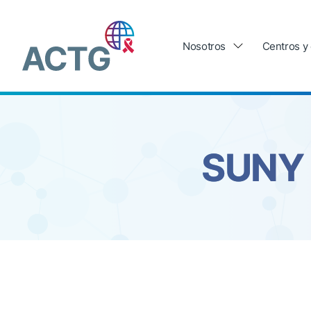
Saltar
al
Main
contenido
navigation
Nosotros
Centros y
SUNY 