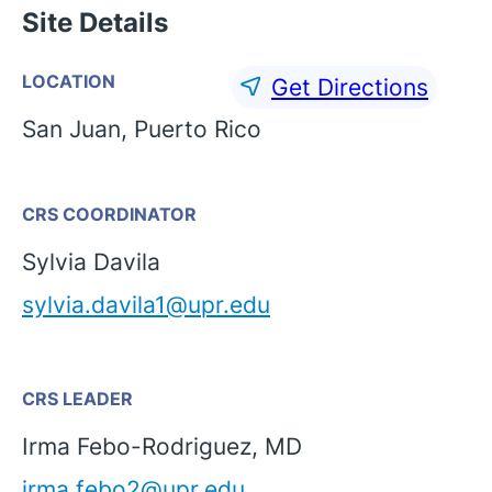
Site Details
LOCATION
Get Directions
San Juan, Puerto Rico
CRS COORDINATOR
Sylvia Davila
sylvia.davila1@upr.edu
English
CRS LEADER
Irma Febo-Rodriguez, MD
irma.febo2@upr.edu