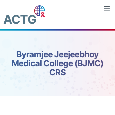
Saltar
al
contenido
Byramjee Jeejeebhoy
Medical College (BJMC)
CRS